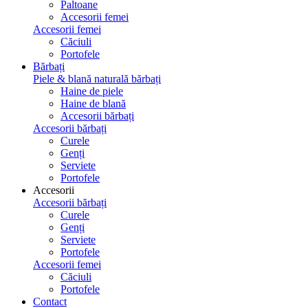
Paltoane
Accesorii femei
Accesorii femei
Căciuli
Portofele
Bărbați
Piele & blană naturală bărbați
Haine de piele
Haine de blană
Accesorii bărbați
Accesorii bărbați
Curele
Genți
Serviete
Portofele
Accesorii
Accesorii bărbați
Curele
Genți
Serviete
Portofele
Accesorii femei
Căciuli
Portofele
Contact