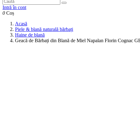
Intră în cont
0
Coș
Acasă
Piele & blană naturală bărbați
Haine de blană
Geacă de Bărbați din Blană de Miel Napalan Florin Cognac G